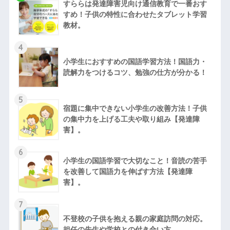
すららは発達障害児向け通信教育で一番おす
すめ！子供の特性に合わせたタブレット学習
教材。
4
小学生におすすめの国語学習方法！国語力・
読解力をつけるコツ、勉強の仕方が分かる！
5
宿題に集中できない小学生の改善方法！子供
の集中力を上げる工夫や取り組み【発達障
害】。
6
小学生の国語学習で大切なこと！音読の苦手
を改善して国語力を伸ばす方法【発達障
害】。
7
不登校の子供を抱える親の家庭訪問の対応。
担任の先生や学校との付き合い方。